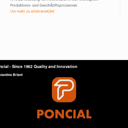
Produktions- und GeschÃ¤ftsprozessen
Um mehr zu erfahrenâ€¦â€¦