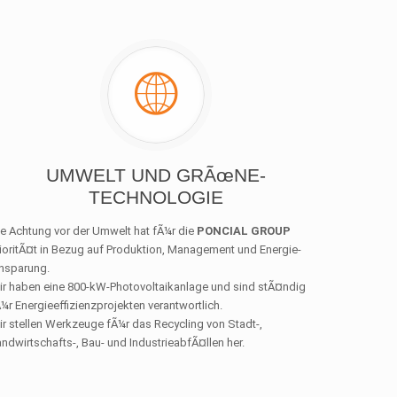
UMWELT UND GRÃœNE-
TECHNOLOGIE
e Achtung vor der Umwelt hat fÃ¼r die
PONCIAL GROUP
ioritÃ¤t in Bezug auf Produktion, Management und Energie-
insparung.
ir haben eine 800-kW-Photovoltaikanlage und sind stÃ¤ndig
¼r Energieeffizienzprojekten verantwortlich.
r stellen Werkzeuge fÃ¼r das Recycling von Stadt-,
ndwirtschafts-, Bau- und IndustrieabfÃ¤llen her.