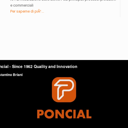
e commerciali
Per saperne di piÃ¹...