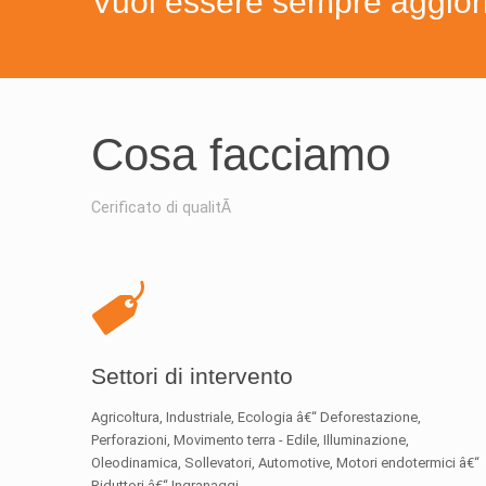
Vuoi essere sempre aggiorna
Cosa facciamo
Cerificato di qualitÃ
Settori di intervento
Agricoltura, Industriale, Ecologia â€“ Deforestazione,
Perforazioni, Movimento terra - Edile, Illuminazione,
Oleodinamica, Sollevatori, Automotive, Motori endotermici â€“
Riduttori â€“ Ingranaggi