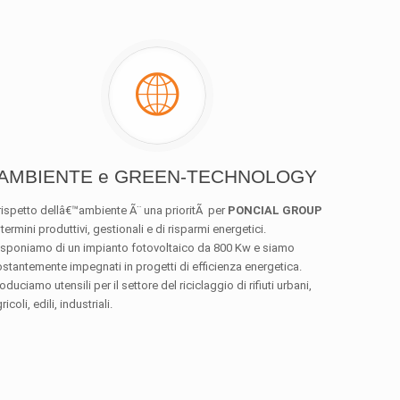
AMBIENTE e GREEN-TECHNOLOGY
 rispetto dellâ€™ambiente Ã¨ una prioritÃ per
PONCIAL GROUP
 termini produttivi, gestionali e di risparmi energetici.
isponiamo di un impianto fotovoltaico da 800 Kw e siamo
stantemente impegnati in progetti di efficienza energetica.
oduciamo utensili per il settore del riciclaggio di rifiuti urbani,
ricoli, edili, industriali.