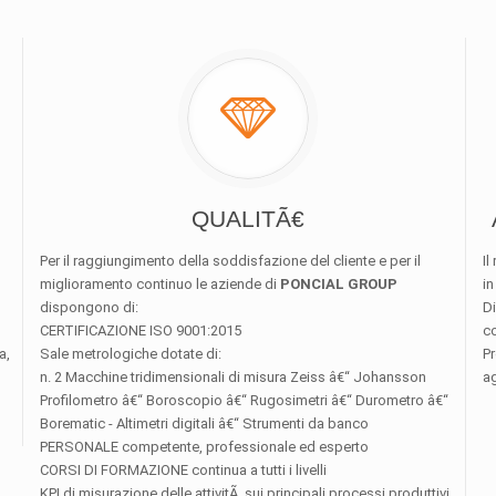
QUALITÃ€
Per il raggiungimento della soddisfazione del cliente e per il
Il
miglioramento continuo le aziende di
PONCIAL GROUP
in
dispongono di:
D
CERTIFICAZIONE ISO 9001:2015
co
a,
Sale metrologiche dotate di:
Pr
n. 2 Macchine tridimensionali di misura Zeiss â€“ Johansson
ag
Profilometro â€“ Boroscopio â€“ Rugosimetri â€“ Durometro â€“
Borematic - Altimetri digitali â€“ Strumenti da banco
PERSONALE competente, professionale ed esperto
CORSI DI FORMAZIONE continua a tutti i livelli
KPI di misurazione delle attivitÃ sui principali processi produttivi