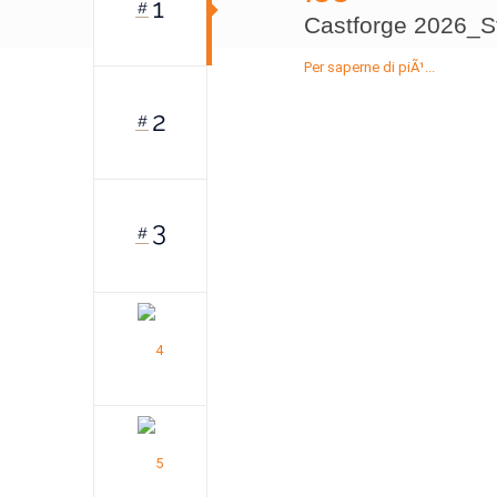
Castforge 2026_St
Per saperne di piÃ¹...