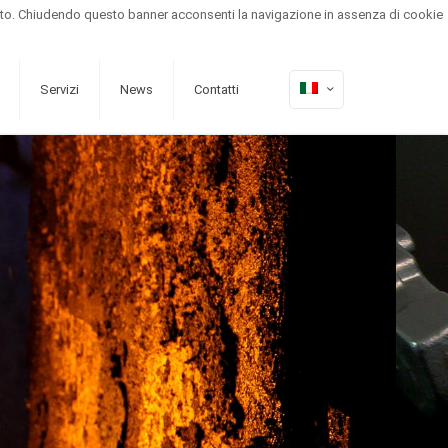
el sito. Chiudendo questo banner acconsenti la navigazione in assenza di cookie
Area riservata
Newsletter
Servizi
News
Contatti