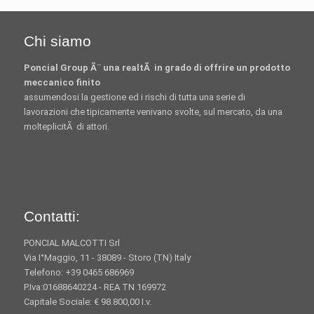
Chi siamo
Poncial Group Ã¨ una realtÃ in grado di offrire un prodotto
meccanico finito
assumendosi la gestione ed i rischi di tutta una serie di
lavorazioni che tipicamente venivano svolte, sul mercato, da una
molteplicitÃ di attori.
Contatti:
PONCIAL MALCOTTI Srl
Via I°Maggio, 11 - 38089 - Storo (TN) Italy
Telefono: +39 0465 686969
P.Iva:01688640224 - REA TN 169972
Capitale Sociale: € 98.800,00 I.v.