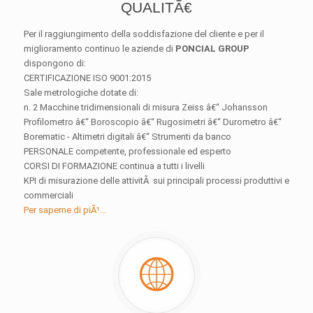
QUALITÃ€
Per il raggiungimento della soddisfazione del cliente e per il
miglioramento continuo le aziende di
PONCIAL GROUP
dispongono di:
CERTIFICAZIONE ISO 9001:2015
Sale metrologiche dotate di:
n. 2 Macchine tridimensionali di misura Zeiss â€“ Johansson
Profilometro â€“ Boroscopio â€“ Rugosimetri â€“ Durometro â€“
Borematic - Altimetri digitali â€“ Strumenti da banco
PERSONALE competente, professionale ed esperto
CORSI DI FORMAZIONE continua a tutti i livelli
KPI di misurazione delle attivitÃ sui principali processi produttivi e
commerciali
Per saperne di piÃ¹...