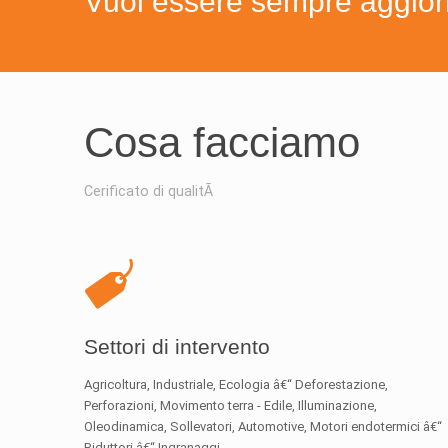
Vuoi essere sempre aggiorna
Cosa facciamo
Cerificato di qualitÃ
Settori di intervento
Agricoltura, Industriale, Ecologia â€“ Deforestazione,
Perforazioni, Movimento terra - Edile, Illuminazione,
Oleodinamica, Sollevatori, Automotive, Motori endotermici â€“
Riduttori â€“ Ingranaggi