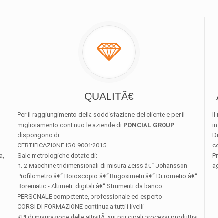
QUALITÃ€
Per il raggiungimento della soddisfazione del cliente e per il
Il
miglioramento continuo le aziende di
PONCIAL GROUP
in
dispongono di:
D
CERTIFICAZIONE ISO 9001:2015
co
a,
Sale metrologiche dotate di:
Pr
n. 2 Macchine tridimensionali di misura Zeiss â€“ Johansson
ag
Profilometro â€“ Boroscopio â€“ Rugosimetri â€“ Durometro â€“
Borematic - Altimetri digitali â€“ Strumenti da banco
PERSONALE competente, professionale ed esperto
CORSI DI FORMAZIONE continua a tutti i livelli
KPI di misurazione delle attivitÃ sui principali processi produttivi