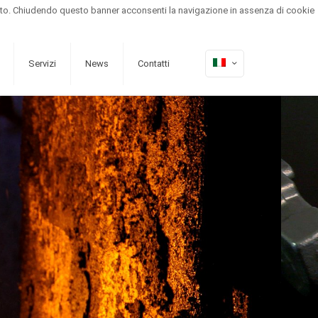
el sito. Chiudendo questo banner acconsenti la navigazione in assenza di cookie
Area riservata
Newsletter
Servizi
News
Contatti