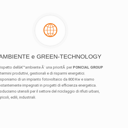
AMBIENTE e GREEN-TECHNOLOGY
 rispetto dellâ€™ambiente Ã¨ una prioritÃ per
PONCIAL GROUP
 termini produttivi, gestionali e di risparmi energetici.
isponiamo di un impianto fotovoltaico da 800 Kw e siamo
stantemente impegnati in progetti di efficienza energetica.
oduciamo utensili per il settore del riciclaggio di rifiuti urbani,
ricoli, edili, industriali.