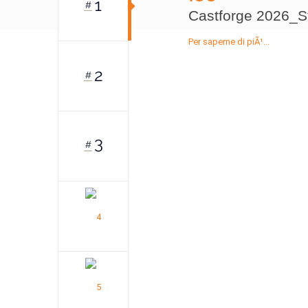
Castforge 2026_St
Per saperne di piÃ¹...