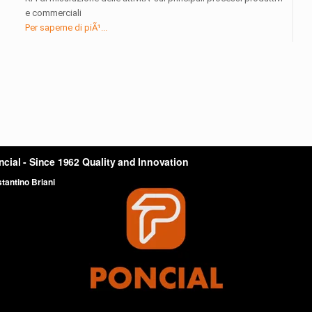
e commerciali
Per saperne di piÃ¹...